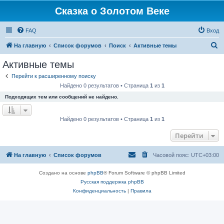
Сказка о Золотом Веке
FAQ
Вход
П
На главную
Список форумов
Поиск
Активные темы
о
Активные темы
и
Перейти к расширенному поиску
с
Найдено 0 результатов • Страница
1
из
1
к
Подходящих тем или сообщений не найдено.
Найдено 0 результатов • Страница
1
из
1
Перейти
На главную
Список форумов
Часовой пояс:
UTC+03:00
Создано на основе
phpBB
® Forum Software © phpBB Limited
Русская поддержка phpBB
Конфиденциальность
|
Правила