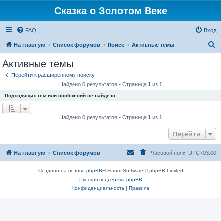
Сказка о Золотом Веке
FAQ
Вход
П
На главную
Список форумов
Поиск
Активные темы
о
Активные темы
и
Перейти к расширенному поиску
с
Найдено 0 результатов • Страница
1
из
1
к
Подходящих тем или сообщений не найдено.
Найдено 0 результатов • Страница
1
из
1
Перейти
На главную
Список форумов
Часовой пояс:
UTC+03:00
Создано на основе
phpBB
® Forum Software © phpBB Limited
Русская поддержка phpBB
Конфиденциальность
|
Правила