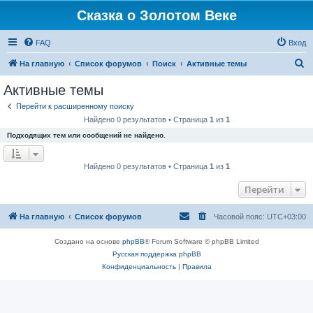
Сказка о Золотом Веке
FAQ
Вход
П
На главную
Список форумов
Поиск
Активные темы
о
Активные темы
и
Перейти к расширенному поиску
с
Найдено 0 результатов • Страница
1
из
1
к
Подходящих тем или сообщений не найдено.
Найдено 0 результатов • Страница
1
из
1
Перейти
На главную
Список форумов
Часовой пояс:
UTC+03:00
Создано на основе
phpBB
® Forum Software © phpBB Limited
Русская поддержка phpBB
Конфиденциальность
|
Правила