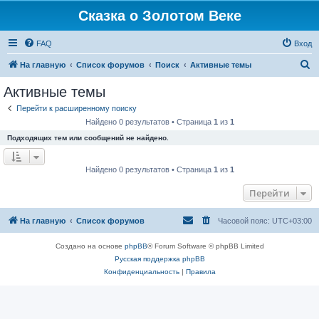
Сказка о Золотом Веке
FAQ
Вход
П
На главную
Список форумов
Поиск
Активные темы
о
Активные темы
и
Перейти к расширенному поиску
с
Найдено 0 результатов • Страница
1
из
1
к
Подходящих тем или сообщений не найдено.
Найдено 0 результатов • Страница
1
из
1
Перейти
На главную
Список форумов
Часовой пояс:
UTC+03:00
Создано на основе
phpBB
® Forum Software © phpBB Limited
Русская поддержка phpBB
Конфиденциальность
|
Правила