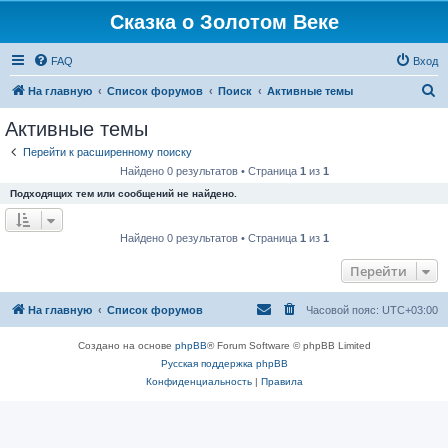
Сказка о Золотом Веке
FAQ
Вход
П
На главную
Список форумов
Поиск
Активные темы
о
Активные темы
и
Перейти к расширенному поиску
с
Найдено 0 результатов • Страница
1
из
1
к
Подходящих тем или сообщений не найдено.
Найдено 0 результатов • Страница
1
из
1
Перейти
На главную
Список форумов
Часовой пояс:
UTC+03:00
Создано на основе
phpBB
® Forum Software © phpBB Limited
Русская поддержка phpBB
Конфиденциальность
|
Правила