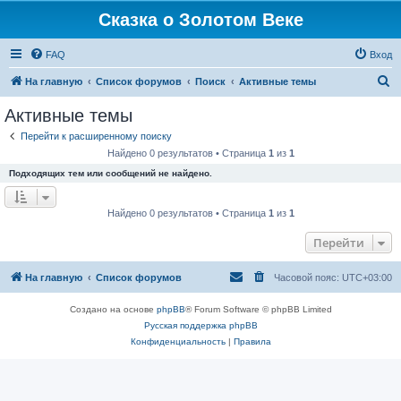
Сказка о Золотом Веке
FAQ
Вход
П
На главную
Список форумов
Поиск
Активные темы
о
Активные темы
и
Перейти к расширенному поиску
с
Найдено 0 результатов • Страница
1
из
1
к
Подходящих тем или сообщений не найдено.
Найдено 0 результатов • Страница
1
из
1
Перейти
На главную
Список форумов
Часовой пояс:
UTC+03:00
Создано на основе
phpBB
® Forum Software © phpBB Limited
Русская поддержка phpBB
Конфиденциальность
|
Правила