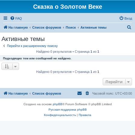
Сказка о Золотом Веке
FAQ
Вход
П
На главную
Список форумов
Поиск
Активные темы
о
Активные темы
и
Перейти к расширенному поиску
с
Найдено 0 результатов • Страница
1
из
1
к
Подходящих тем или сообщений не найдено.
Найдено 0 результатов • Страница
1
из
1
Перейти
На главную
Список форумов
Часовой пояс:
UTC+03:00
Создано на основе
phpBB
® Forum Software © phpBB Limited
Русская поддержка phpBB
Конфиденциальность
|
Правила