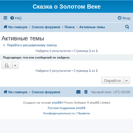
Сказка о Золотом Веке
FAQ
Вход
П
На главную
Список форумов
Поиск
Активные темы
о
Активные темы
и
Перейти к расширенному поиску
с
Найдено 0 результатов • Страница
1
из
1
к
Подходящих тем или сообщений не найдено.
Найдено 0 результатов • Страница
1
из
1
Перейти
На главную
Список форумов
Часовой пояс:
UTC+03:00
Создано на основе
phpBB
® Forum Software © phpBB Limited
Русская поддержка phpBB
Конфиденциальность
|
Правила