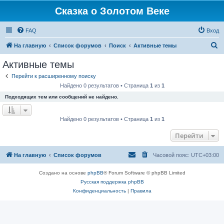
Сказка о Золотом Веке
FAQ
Вход
П
На главную
Список форумов
Поиск
Активные темы
о
Активные темы
и
Перейти к расширенному поиску
с
Найдено 0 результатов • Страница
1
из
1
к
Подходящих тем или сообщений не найдено.
Найдено 0 результатов • Страница
1
из
1
Перейти
На главную
Список форумов
Часовой пояс:
UTC+03:00
Создано на основе
phpBB
® Forum Software © phpBB Limited
Русская поддержка phpBB
Конфиденциальность
|
Правила