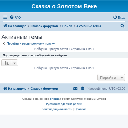
Сказка о Золотом Веке
FAQ
Вход
П
На главную
Список форумов
Поиск
Активные темы
о
Активные темы
и
Перейти к расширенному поиску
с
Найдено 0 результатов • Страница
1
из
1
к
Подходящих тем или сообщений не найдено.
Найдено 0 результатов • Страница
1
из
1
Перейти
На главную
Список форумов
Часовой пояс:
UTC+03:00
Создано на основе
phpBB
® Forum Software © phpBB Limited
Русская поддержка phpBB
Конфиденциальность
|
Правила