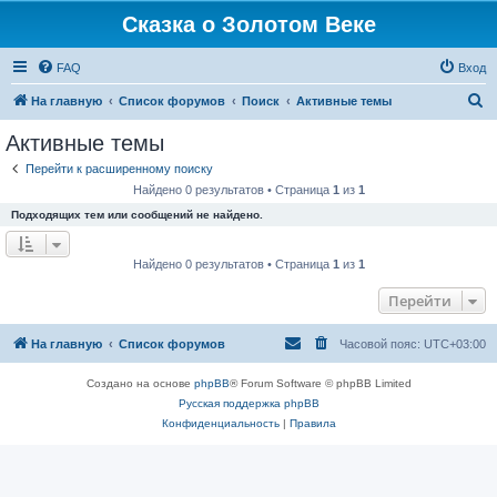
Сказка о Золотом Веке
FAQ
Вход
П
На главную
Список форумов
Поиск
Активные темы
о
Активные темы
и
Перейти к расширенному поиску
с
Найдено 0 результатов • Страница
1
из
1
к
Подходящих тем или сообщений не найдено.
Найдено 0 результатов • Страница
1
из
1
Перейти
На главную
Список форумов
Часовой пояс:
UTC+03:00
Создано на основе
phpBB
® Forum Software © phpBB Limited
Русская поддержка phpBB
Конфиденциальность
|
Правила