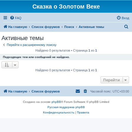
Сказка о Золотом Веке
FAQ
Вход
П
На главную
Список форумов
Поиск
Активные темы
о
Активные темы
и
Перейти к расширенному поиску
с
Найдено 0 результатов • Страница
1
из
1
к
Подходящих тем или сообщений не найдено.
Найдено 0 результатов • Страница
1
из
1
Перейти
На главную
Список форумов
Часовой пояс:
UTC+03:00
Создано на основе
phpBB
® Forum Software © phpBB Limited
Русская поддержка phpBB
Конфиденциальность
|
Правила