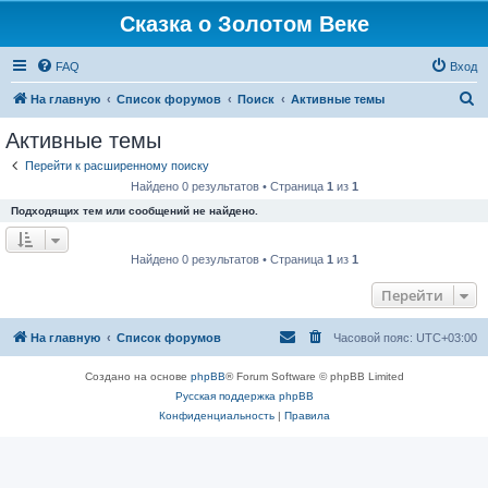
Сказка о Золотом Веке
FAQ
Вход
П
На главную
Список форумов
Поиск
Активные темы
о
Активные темы
и
Перейти к расширенному поиску
с
Найдено 0 результатов • Страница
1
из
1
к
Подходящих тем или сообщений не найдено.
Найдено 0 результатов • Страница
1
из
1
Перейти
На главную
Список форумов
Часовой пояс:
UTC+03:00
Создано на основе
phpBB
® Forum Software © phpBB Limited
Русская поддержка phpBB
Конфиденциальность
|
Правила