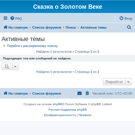
Сказка о Золотом Веке
FAQ
Вход
П
На главную
Список форумов
Поиск
Активные темы
о
Активные темы
и
Перейти к расширенному поиску
с
Найдено 0 результатов • Страница
1
из
1
к
Подходящих тем или сообщений не найдено.
Найдено 0 результатов • Страница
1
из
1
Перейти
На главную
Список форумов
Часовой пояс:
UTC+03:00
Создано на основе
phpBB
® Forum Software © phpBB Limited
Русская поддержка phpBB
Конфиденциальность
|
Правила