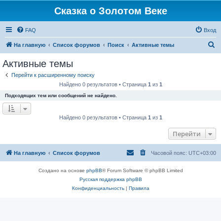
Сказка о Золотом Веке
FAQ
Вход
П
На главную
Список форумов
Поиск
Активные темы
о
Активные темы
и
Перейти к расширенному поиску
с
Найдено 0 результатов • Страница
1
из
1
к
Подходящих тем или сообщений не найдено.
Найдено 0 результатов • Страница
1
из
1
Перейти
На главную
Список форумов
Часовой пояс:
UTC+03:00
Создано на основе
phpBB
® Forum Software © phpBB Limited
Русская поддержка phpBB
Конфиденциальность
|
Правила