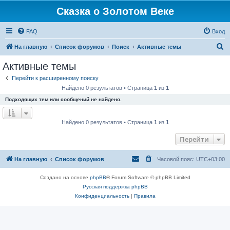
Сказка о Золотом Веке
FAQ
Вход
П
На главную
Список форумов
Поиск
Активные темы
о
Активные темы
и
Перейти к расширенному поиску
с
Найдено 0 результатов • Страница
1
из
1
к
Подходящих тем или сообщений не найдено.
Найдено 0 результатов • Страница
1
из
1
Перейти
На главную
Список форумов
Часовой пояс:
UTC+03:00
Создано на основе
phpBB
® Forum Software © phpBB Limited
Русская поддержка phpBB
Конфиденциальность
|
Правила