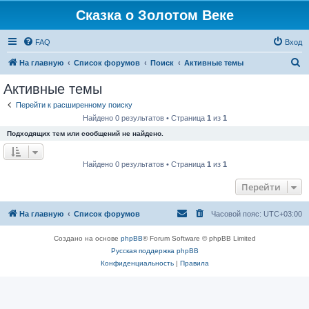
Сказка о Золотом Веке
FAQ
Вход
П
На главную
Список форумов
Поиск
Активные темы
о
Активные темы
и
Перейти к расширенному поиску
с
Найдено 0 результатов • Страница
1
из
1
к
Подходящих тем или сообщений не найдено.
Найдено 0 результатов • Страница
1
из
1
Перейти
На главную
Список форумов
Часовой пояс:
UTC+03:00
Создано на основе
phpBB
® Forum Software © phpBB Limited
Русская поддержка phpBB
Конфиденциальность
|
Правила