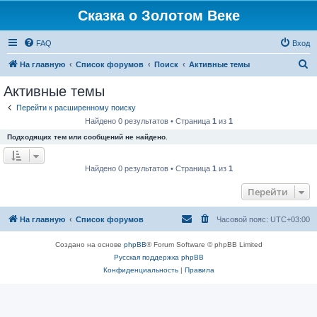
Сказка о Золотом Веке
FAQ
Вход
П
На главную
Список форумов
Поиск
Активные темы
о
Активные темы
и
Перейти к расширенному поиску
с
Найдено 0 результатов • Страница
1
из
1
к
Подходящих тем или сообщений не найдено.
Найдено 0 результатов • Страница
1
из
1
Перейти
На главную
Список форумов
Часовой пояс:
UTC+03:00
Создано на основе
phpBB
® Forum Software © phpBB Limited
Русская поддержка phpBB
Конфиденциальность
|
Правила