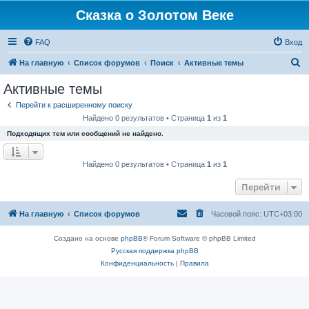
Сказка о Золотом Веке
FAQ
Вход
П
На главную
Список форумов
Поиск
Активные темы
о
Активные темы
и
Перейти к расширенному поиску
с
Найдено 0 результатов • Страница
1
из
1
к
Подходящих тем или сообщений не найдено.
Найдено 0 результатов • Страница
1
из
1
Перейти
На главную
Список форумов
Часовой пояс:
UTC+03:00
Создано на основе
phpBB
® Forum Software © phpBB Limited
Русская поддержка phpBB
Конфиденциальность
|
Правила