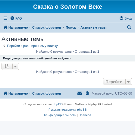
Сказка о Золотом Веке
FAQ
Вход
П
На главную
Список форумов
Поиск
Активные темы
о
Активные темы
и
Перейти к расширенному поиску
с
Найдено 0 результатов • Страница
1
из
1
к
Подходящих тем или сообщений не найдено.
Найдено 0 результатов • Страница
1
из
1
Перейти
На главную
Список форумов
Часовой пояс:
UTC+03:00
Создано на основе
phpBB
® Forum Software © phpBB Limited
Русская поддержка phpBB
Конфиденциальность
|
Правила