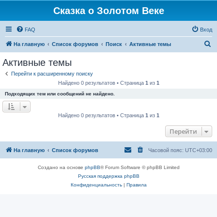
Сказка о Золотом Веке
FAQ
Вход
П
На главную
Список форумов
Поиск
Активные темы
о
Активные темы
и
Перейти к расширенному поиску
с
Найдено 0 результатов • Страница
1
из
1
к
Подходящих тем или сообщений не найдено.
Найдено 0 результатов • Страница
1
из
1
Перейти
На главную
Список форумов
Часовой пояс:
UTC+03:00
Создано на основе
phpBB
® Forum Software © phpBB Limited
Русская поддержка phpBB
Конфиденциальность
|
Правила