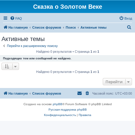
Сказка о Золотом Веке
FAQ
Вход
П
На главную
Список форумов
Поиск
Активные темы
о
Активные темы
и
Перейти к расширенному поиску
с
Найдено 0 результатов • Страница
1
из
1
к
Подходящих тем или сообщений не найдено.
Найдено 0 результатов • Страница
1
из
1
Перейти
На главную
Список форумов
Часовой пояс:
UTC+03:00
Создано на основе
phpBB
® Forum Software © phpBB Limited
Русская поддержка phpBB
Конфиденциальность
|
Правила