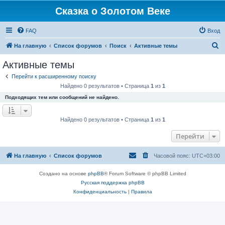
Сказка о Золотом Веке
FAQ
Вход
П
На главную
Список форумов
Поиск
Активные темы
о
Активные темы
и
Перейти к расширенному поиску
с
Найдено 0 результатов • Страница
1
из
1
к
Подходящих тем или сообщений не найдено.
Найдено 0 результатов • Страница
1
из
1
Перейти
На главную
Список форумов
Часовой пояс:
UTC+03:00
Создано на основе
phpBB
® Forum Software © phpBB Limited
Русская поддержка phpBB
Конфиденциальность
|
Правила