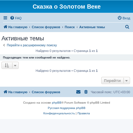
Сказка о Золотом Веке
FAQ
Вход
П
На главную
Список форумов
Поиск
Активные темы
о
Активные темы
и
Перейти к расширенному поиску
с
Найдено 0 результатов • Страница
1
из
1
к
Подходящих тем или сообщений не найдено.
Найдено 0 результатов • Страница
1
из
1
Перейти
На главную
Список форумов
Часовой пояс:
UTC+03:00
Создано на основе
phpBB
® Forum Software © phpBB Limited
Русская поддержка phpBB
Конфиденциальность
|
Правила