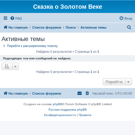
Сказка о Золотом Веке
FAQ
Вход
П
На главную
Список форумов
Поиск
Активные темы
о
Активные темы
и
Перейти к расширенному поиску
с
Найдено 0 результатов • Страница
1
из
1
к
Подходящих тем или сообщений не найдено.
Найдено 0 результатов • Страница
1
из
1
Перейти
На главную
Список форумов
Часовой пояс:
UTC+03:00
Создано на основе
phpBB
® Forum Software © phpBB Limited
Русская поддержка phpBB
Конфиденциальность
|
Правила