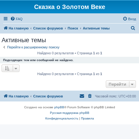
Сказка о Золотом Веке
FAQ
Вход
П
На главную
Список форумов
Поиск
Активные темы
о
Активные темы
и
Перейти к расширенному поиску
с
Найдено 0 результатов • Страница
1
из
1
к
Подходящих тем или сообщений не найдено.
Найдено 0 результатов • Страница
1
из
1
Перейти
На главную
Список форумов
Часовой пояс:
UTC+03:00
Создано на основе
phpBB
® Forum Software © phpBB Limited
Русская поддержка phpBB
Конфиденциальность
|
Правила