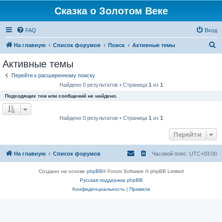
Сказка о Золотом Веке
FAQ
Вход
П
На главную
Список форумов
Поиск
Активные темы
о
Активные темы
и
Перейти к расширенному поиску
с
Найдено 0 результатов • Страница
1
из
1
к
Подходящих тем или сообщений не найдено.
Найдено 0 результатов • Страница
1
из
1
Перейти
На главную
Список форумов
Часовой пояс:
UTC+03:00
Создано на основе
phpBB
® Forum Software © phpBB Limited
Русская поддержка phpBB
Конфиденциальность
|
Правила