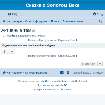
Сказка о Золотом Веке
FAQ
Вход
П
На главную
Список форумов
Поиск
Активные темы
о
Активные темы
и
Перейти к расширенному поиску
с
Найдено 0 результатов • Страница
1
из
1
к
Подходящих тем или сообщений не найдено.
Найдено 0 результатов • Страница
1
из
1
Перейти
На главную
Список форумов
Часовой пояс:
UTC+03:00
Создано на основе
phpBB
® Forum Software © phpBB Limited
Русская поддержка phpBB
Конфиденциальность
|
Правила