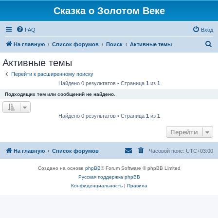
Сказка о Золотом Веке
FAQ
Вход
П
На главную
Список форумов
Поиск
Активные темы
о
Активные темы
и
Перейти к расширенному поиску
с
Найдено 0 результатов • Страница
1
из
1
к
Подходящих тем или сообщений не найдено.
Найдено 0 результатов • Страница
1
из
1
Перейти
На главную
Список форумов
Часовой пояс:
UTC+03:00
Создано на основе
phpBB
® Forum Software © phpBB Limited
Русская поддержка phpBB
Конфиденциальность
|
Правила