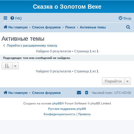
Сказка о Золотом Веке
FAQ
Вход
П
На главную
Список форумов
Поиск
Активные темы
о
Активные темы
и
Перейти к расширенному поиску
с
Найдено 0 результатов • Страница
1
из
1
к
Подходящих тем или сообщений не найдено.
Найдено 0 результатов • Страница
1
из
1
Перейти
На главную
Список форумов
Часовой пояс:
UTC+03:00
Создано на основе
phpBB
® Forum Software © phpBB Limited
Русская поддержка phpBB
Конфиденциальность
|
Правила