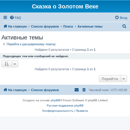
Сказка о Золотом Веке
FAQ
Вход
П
На главную
Список форумов
Поиск
Активные темы
о
Активные темы
и
Перейти к расширенному поиску
с
Найдено 0 результатов • Страница
1
из
1
к
Подходящих тем или сообщений не найдено.
Найдено 0 результатов • Страница
1
из
1
Перейти
На главную
Список форумов
Часовой пояс:
UTC+03:00
Создано на основе
phpBB
® Forum Software © phpBB Limited
Русская поддержка phpBB
Конфиденциальность
|
Правила