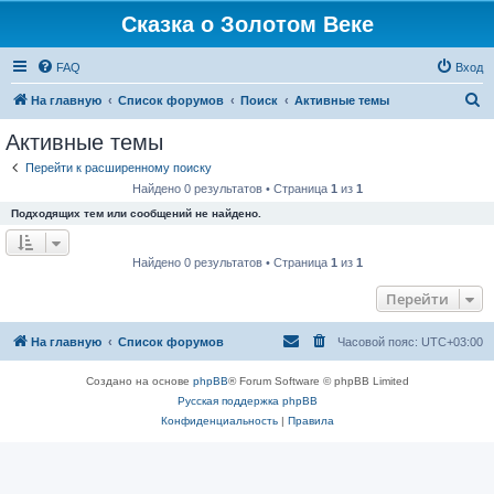
Сказка о Золотом Веке
FAQ
Вход
П
На главную
Список форумов
Поиск
Активные темы
о
Активные темы
и
Перейти к расширенному поиску
с
Найдено 0 результатов • Страница
1
из
1
к
Подходящих тем или сообщений не найдено.
Найдено 0 результатов • Страница
1
из
1
Перейти
На главную
Список форумов
Часовой пояс:
UTC+03:00
Создано на основе
phpBB
® Forum Software © phpBB Limited
Русская поддержка phpBB
Конфиденциальность
|
Правила