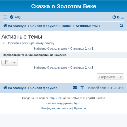
Сказка о Золотом Веке
FAQ
Вход
П
На главную
Список форумов
Поиск
Активные темы
о
Активные темы
и
Перейти к расширенному поиску
с
Найдено 0 результатов • Страница
1
из
1
к
Подходящих тем или сообщений не найдено.
Найдено 0 результатов • Страница
1
из
1
Перейти
На главную
Список форумов
Часовой пояс:
UTC+03:00
Создано на основе
phpBB
® Forum Software © phpBB Limited
Русская поддержка phpBB
Конфиденциальность
|
Правила