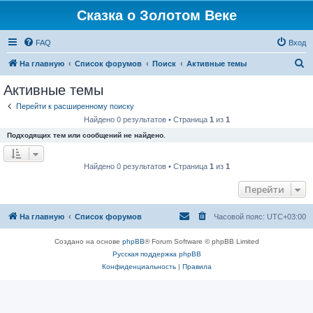
Сказка о Золотом Веке
FAQ
Вход
П
На главную
Список форумов
Поиск
Активные темы
о
Активные темы
и
Перейти к расширенному поиску
с
Найдено 0 результатов • Страница
1
из
1
к
Подходящих тем или сообщений не найдено.
Найдено 0 результатов • Страница
1
из
1
Перейти
На главную
Список форумов
Часовой пояс:
UTC+03:00
Создано на основе
phpBB
® Forum Software © phpBB Limited
Русская поддержка phpBB
Конфиденциальность
|
Правила