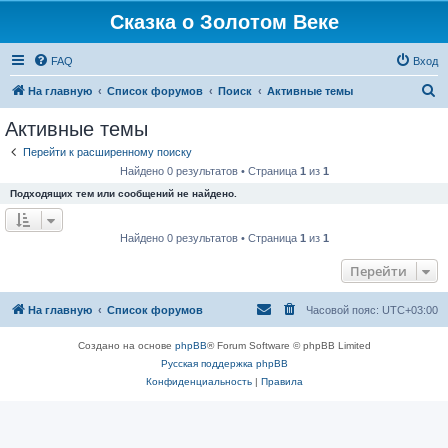
Сказка о Золотом Веке
FAQ
Вход
П
На главную
Список форумов
Поиск
Активные темы
о
Активные темы
и
Перейти к расширенному поиску
с
Найдено 0 результатов • Страница
1
из
1
к
Подходящих тем или сообщений не найдено.
Найдено 0 результатов • Страница
1
из
1
Перейти
На главную
Список форумов
Часовой пояс:
UTC+03:00
Создано на основе
phpBB
® Forum Software © phpBB Limited
Русская поддержка phpBB
Конфиденциальность
|
Правила