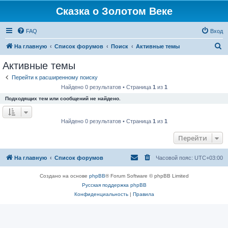
Сказка о Золотом Веке
FAQ
Вход
П
На главную
Список форумов
Поиск
Активные темы
о
Активные темы
и
Перейти к расширенному поиску
с
Найдено 0 результатов • Страница
1
из
1
к
Подходящих тем или сообщений не найдено.
Найдено 0 результатов • Страница
1
из
1
Перейти
На главную
Список форумов
Часовой пояс:
UTC+03:00
Создано на основе
phpBB
® Forum Software © phpBB Limited
Русская поддержка phpBB
Конфиденциальность
|
Правила