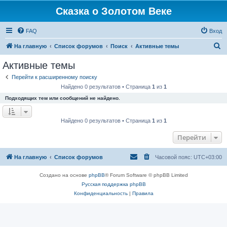
Сказка о Золотом Веке
FAQ
Вход
П
На главную
Список форумов
Поиск
Активные темы
о
Активные темы
и
Перейти к расширенному поиску
с
Найдено 0 результатов • Страница
1
из
1
к
Подходящих тем или сообщений не найдено.
Найдено 0 результатов • Страница
1
из
1
Перейти
На главную
Список форумов
Часовой пояс:
UTC+03:00
Создано на основе
phpBB
® Forum Software © phpBB Limited
Русская поддержка phpBB
Конфиденциальность
|
Правила