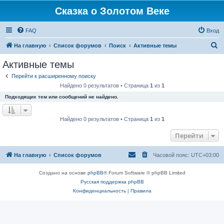
Сказка о Золотом Веке
FAQ
Вход
П
На главную
Список форумов
Поиск
Активные темы
о
Активные темы
и
Перейти к расширенному поиску
с
Найдено 0 результатов • Страница
1
из
1
к
Подходящих тем или сообщений не найдено.
Найдено 0 результатов • Страница
1
из
1
Перейти
На главную
Список форумов
Часовой пояс:
UTC+03:00
Создано на основе
phpBB
® Forum Software © phpBB Limited
Русская поддержка phpBB
Конфиденциальность
|
Правила