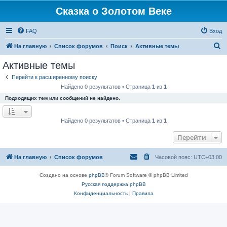
Сказка о Золотом Веке
FAQ
Вход
П
На главную
Список форумов
Поиск
Активные темы
о
Активные темы
и
Перейти к расширенному поиску
с
Найдено 0 результатов • Страница
1
из
1
к
Подходящих тем или сообщений не найдено.
Найдено 0 результатов • Страница
1
из
1
Перейти
На главную
Список форумов
Часовой пояс:
UTC+03:00
Создано на основе
phpBB
® Forum Software © phpBB Limited
Русская поддержка phpBB
Конфиденциальность
|
Правила