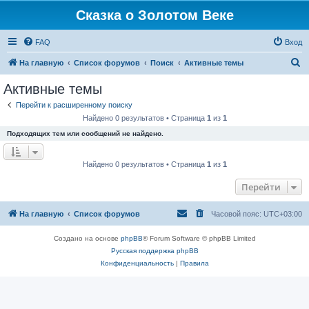
Сказка о Золотом Веке
FAQ
Вход
П
На главную
Список форумов
Поиск
Активные темы
о
Активные темы
и
Перейти к расширенному поиску
с
Найдено 0 результатов • Страница
1
из
1
к
Подходящих тем или сообщений не найдено.
Найдено 0 результатов • Страница
1
из
1
Перейти
На главную
Список форумов
Часовой пояс:
UTC+03:00
Создано на основе
phpBB
® Forum Software © phpBB Limited
Русская поддержка phpBB
Конфиденциальность
|
Правила