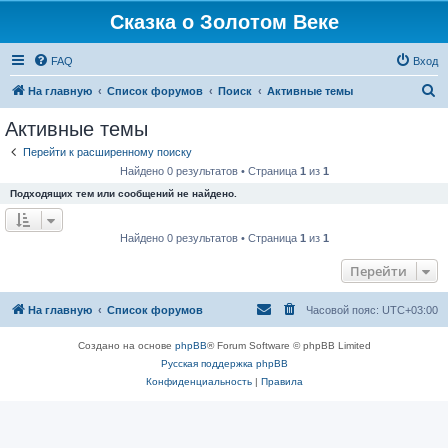
Сказка о Золотом Веке
FAQ
Вход
П
На главную
Список форумов
Поиск
Активные темы
о
Активные темы
и
Перейти к расширенному поиску
с
Найдено 0 результатов • Страница
1
из
1
к
Подходящих тем или сообщений не найдено.
Найдено 0 результатов • Страница
1
из
1
Перейти
На главную
Список форумов
Часовой пояс:
UTC+03:00
Создано на основе
phpBB
® Forum Software © phpBB Limited
Русская поддержка phpBB
Конфиденциальность
|
Правила