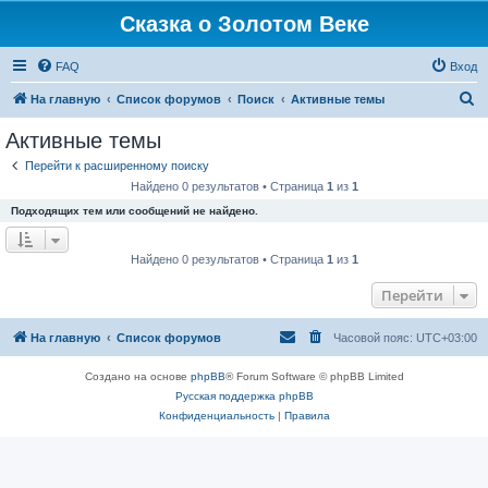
Сказка о Золотом Веке
FAQ
Вход
П
На главную
Список форумов
Поиск
Активные темы
о
Активные темы
и
Перейти к расширенному поиску
с
Найдено 0 результатов • Страница
1
из
1
к
Подходящих тем или сообщений не найдено.
Найдено 0 результатов • Страница
1
из
1
Перейти
На главную
Список форумов
Часовой пояс:
UTC+03:00
Создано на основе
phpBB
® Forum Software © phpBB Limited
Русская поддержка phpBB
Конфиденциальность
|
Правила