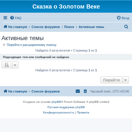
Сказка о Золотом Веке
FAQ
Вход
П
На главную
Список форумов
Поиск
Активные темы
о
Активные темы
и
Перейти к расширенному поиску
с
Найдено 0 результатов • Страница
1
из
1
к
Подходящих тем или сообщений не найдено.
Найдено 0 результатов • Страница
1
из
1
Перейти
На главную
Список форумов
Часовой пояс:
UTC+03:00
Создано на основе
phpBB
® Forum Software © phpBB Limited
Русская поддержка phpBB
Конфиденциальность
|
Правила