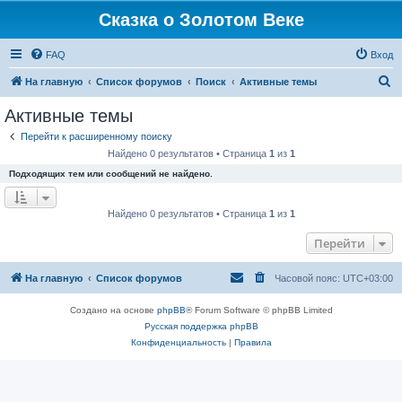
Сказка о Золотом Веке
FAQ
Вход
П
На главную
Список форумов
Поиск
Активные темы
о
Активные темы
и
Перейти к расширенному поиску
с
Найдено 0 результатов • Страница
1
из
1
к
Подходящих тем или сообщений не найдено.
Найдено 0 результатов • Страница
1
из
1
Перейти
На главную
Список форумов
Часовой пояс:
UTC+03:00
Создано на основе
phpBB
® Forum Software © phpBB Limited
Русская поддержка phpBB
Конфиденциальность
|
Правила