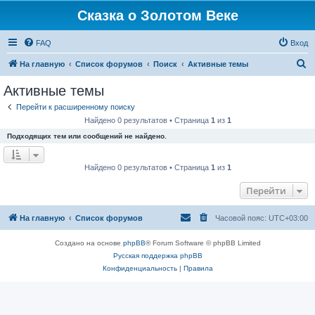
Сказка о Золотом Веке
FAQ
Вход
П
На главную
Список форумов
Поиск
Активные темы
о
Активные темы
и
Перейти к расширенному поиску
с
Найдено 0 результатов • Страница
1
из
1
к
Подходящих тем или сообщений не найдено.
Найдено 0 результатов • Страница
1
из
1
Перейти
На главную
Список форумов
Часовой пояс:
UTC+03:00
Создано на основе
phpBB
® Forum Software © phpBB Limited
Русская поддержка phpBB
Конфиденциальность
|
Правила