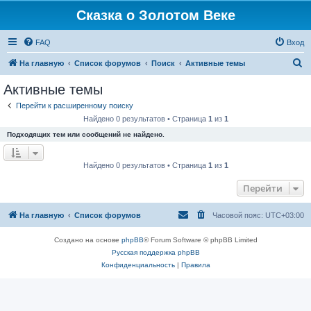
Сказка о Золотом Веке
FAQ
Вход
П
На главную
Список форумов
Поиск
Активные темы
о
Активные темы
и
Перейти к расширенному поиску
с
Найдено 0 результатов • Страница
1
из
1
к
Подходящих тем или сообщений не найдено.
Найдено 0 результатов • Страница
1
из
1
Перейти
На главную
Список форумов
Часовой пояс:
UTC+03:00
Создано на основе
phpBB
® Forum Software © phpBB Limited
Русская поддержка phpBB
Конфиденциальность
|
Правила