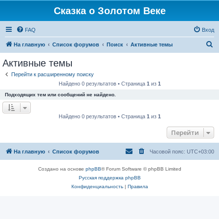
Сказка о Золотом Веке
FAQ
Вход
П
На главную
Список форумов
Поиск
Активные темы
о
Активные темы
и
Перейти к расширенному поиску
с
Найдено 0 результатов • Страница
1
из
1
к
Подходящих тем или сообщений не найдено.
Найдено 0 результатов • Страница
1
из
1
Перейти
На главную
Список форумов
Часовой пояс:
UTC+03:00
Создано на основе
phpBB
® Forum Software © phpBB Limited
Русская поддержка phpBB
Конфиденциальность
|
Правила