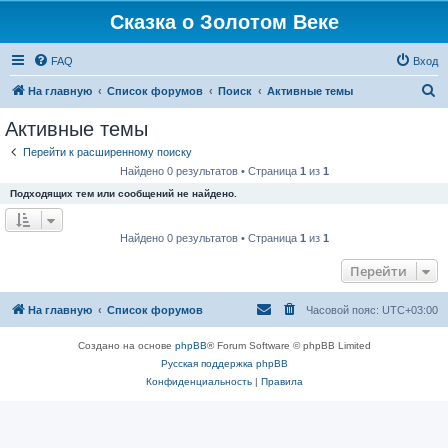
Сказка о Золотом Веке
FAQ
Вход
П
На главную
Список форумов
Поиск
Активные темы
о
Активные темы
и
Перейти к расширенному поиску
с
Найдено 0 результатов • Страница
1
из
1
к
Подходящих тем или сообщений не найдено.
Найдено 0 результатов • Страница
1
из
1
Перейти
На главную
Список форумов
Часовой пояс:
UTC+03:00
Создано на основе
phpBB
® Forum Software © phpBB Limited
Русская поддержка phpBB
Конфиденциальность
|
Правила