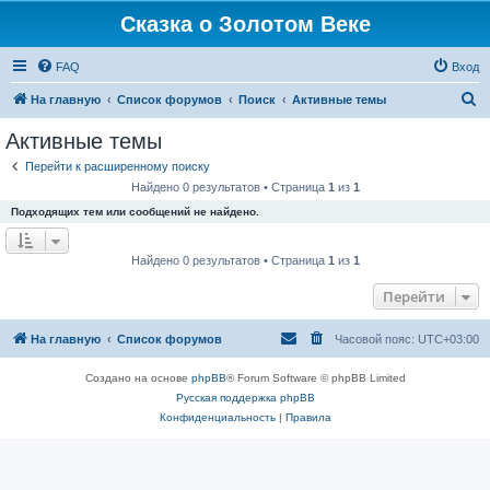
Сказка о Золотом Веке
FAQ
Вход
П
На главную
Список форумов
Поиск
Активные темы
о
Активные темы
и
Перейти к расширенному поиску
с
Найдено 0 результатов • Страница
1
из
1
к
Подходящих тем или сообщений не найдено.
Найдено 0 результатов • Страница
1
из
1
Перейти
На главную
Список форумов
Часовой пояс:
UTC+03:00
Создано на основе
phpBB
® Forum Software © phpBB Limited
Русская поддержка phpBB
Конфиденциальность
|
Правила