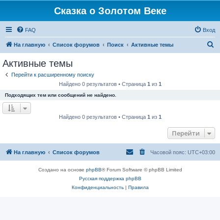
Сказка о Золотом Веке
FAQ
Вход
П
На главную
Список форумов
Поиск
Активные темы
о
Активные темы
и
Перейти к расширенному поиску
с
Найдено 0 результатов • Страница
1
из
1
к
Подходящих тем или сообщений не найдено.
Найдено 0 результатов • Страница
1
из
1
Перейти
На главную
Список форумов
Часовой пояс:
UTC+03:00
Создано на основе
phpBB
® Forum Software © phpBB Limited
Русская поддержка phpBB
Конфиденциальность
|
Правила